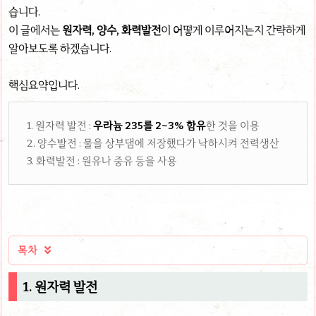
습니다.
이 글에서는
원자력, 양수, 화력발전
이 어떻게 이루어지는지
간략하게
알아보도록 하겠습니다.
핵심요약입니다.
1. 원자력 발전 :
우라늄 235를 2~3% 함유
한 것을 이용
2. 양수발전 : 물을 상부댐에 저장했다가 낙하시켜 전력생산
3. 화력발전 : 원유나 중유 등을 사용
목차

1. 원자력 발전