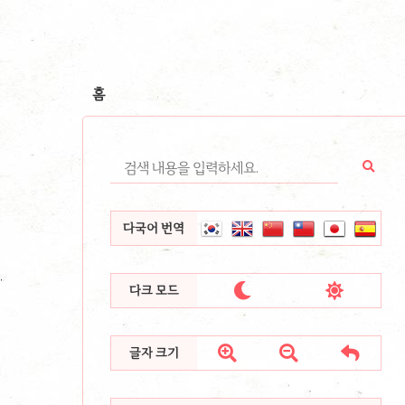
홈
다국어 번역


다크 모드



글자 크기