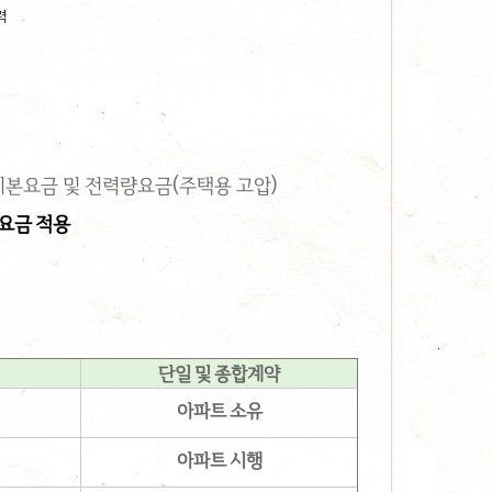
력
기본요금 및 전력량요금(주택용 고압)
압요금 적용
단일 및 종합계약
아파트 소유
아파트 시행