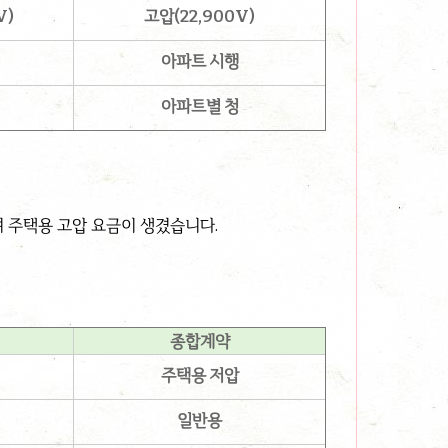
V)
고압(22,900V)
아파트 시행
아파트별 청
 주택용 고압 요금이 생겼습니다.
종합계약
주택용 저압
일반용