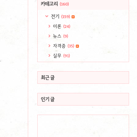
카테고리
(160)
전기
(159)
이론
(24)
뉴스
(9)
자격증
(35)
실무
(91)
최근 글
인기 글