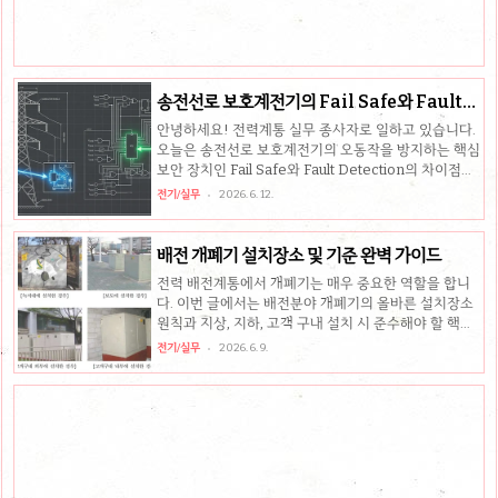
경도가 완화되어 더 높은 최대 사용전압을 인가할 수 있
음 1. 문제의 개요 및 기본 조건지중송전선로에 사용되
는 ..
송전선로 보호계전기의 Fail Safe와 Fault
Detection 요소 이해하기
안녕하세요! 전력계통 실무 종사자로 일하고 있습니다.
오늘은 송전선로 보호계전기의 오동작을 방지하는 핵심
보안 장치인 Fail Safe와 Fault Detection의 차이점과
복잡한 제조사별 특징을 현장 실무와 기술사 시험에 맞
전기/실무
2026. 6. 12.
춰 한눈에 알기 쉽게 정리해 드립니다.핵심 요약Fail
Safe: 하드웨어 접점 직렬 구성 → 오동작 물리적 차단
Fault Detection: 특정 계통 조건 만족 시 작동 → 논리
배전 개폐기 설치장소 및 기준 완벽 가이드
적 소프트웨어 감시정정 원칙: 상시 조건 명확 시 사용,
전력 배전계통에서 개폐기는 매우 중요한 역할을 합니
부동작 우려 시 선별적 Off 및 복합 요소 조합 필수 1.
다. 이번 글에서는 배전분야 개폐기의 올바른 설치장소
Fail Safe vs Fault Detection 개념 비교보호계전기의
원칙과 지상, 지하, 고객 구내 설치 시 준수해야 할 핵심
주요소(Main Element)가 단독으로 고장을 판단하면
기준들을 알기 쉽게 정리했습니다. 전력 실무자분들께
서지나 노이즈로 인한 오동작 위험이 커집니다. 이를 ..
전기/실무
2026. 6. 9.
많은 도움이 되기를 바랍니다.핵심 요약기본 원칙: 개폐
기는 지상 설치를 원칙으로 하며, 상황에 따라 고객 구내
에 설치지상/지하: 보도 설치가 원칙이며, 소화전 등에
서 5m 이상 이격고객 구내: 유지보수가 용이하고 침수,
화재, 유해가스 등의 위험이 없는 곳 1. 개폐기 설치장소
의 기본 원칙배전계통의 개폐기는 기본적으로 지상 설
치를 원칙으로 합니다. 하지만 도심지나 특정 환경에서