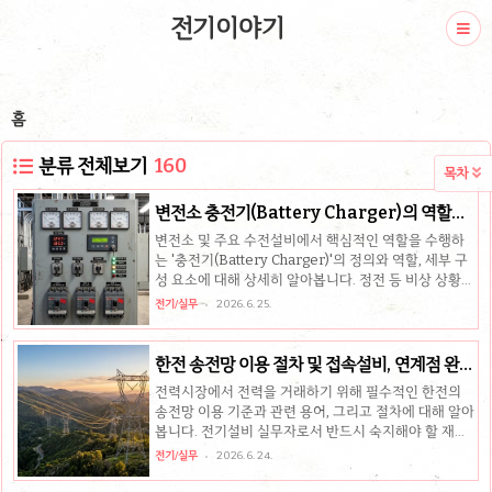
전기이야기
홈
분류 전체보기
160
목차

변전소 충전기(Battery Charger)의 역할과
구성 요소 완벽 분석
변전소 및 주요 수전설비에서 핵심적인 역할을 수행하
는 '충전기(Battery Charger)'의 정의와 역할, 세부 구
성 요소에 대해 상세히 알아봅니다. 정전 등 비상 상황에
서도 제어 전원과 통신설비를 안정적으로 유지하기 위
전기/실무
2026. 6. 25.
해 필수적인 직류(DC) 전원 공급 원리를 실무 관점에서
쉽게 정리했습니다.핵심 요약기본 역할: 교류(AC)를 직
류(DC)로 정류하여 변전소 내 직류 부하 전원 공급 및
한전 송전망 이용 절차 및 접속설비, 연계점 완벽
축전지 충전핵심 부하: 원격제어전원, 제어용 조작전원,
정리
전력시장에서 전력을 거래하기 위해 필수적인 한전의
통신설비, 비상조명 등 정전 시 필수 계통 설비주요 구
송전망 이용 기준과 관련 용어, 그리고 절차에 대해 알아
성: 고정비율 변압기(전압 강하), 정류체(AC→DC 변
봅니다. 전기설비 실무자로서 반드시 숙지해야 할 재산
환), 부하전압보상부(일정 전압 유지), 각종 보호 및 경보
한계점과 연계점의 명확한 구분 기준을 실무 핵심 위주
회로 1. 충전기의 정의와 역할전력 계통에서 충전기
전기/실무
2026. 6. 24.
로 깔끔하게 정리했습니다.핵심 요약적용 대상: 전력시
(Battery Charger)는 심장과도 같..
장에서 전력 거래를 위해 한전 송전망을 이용하는 고객