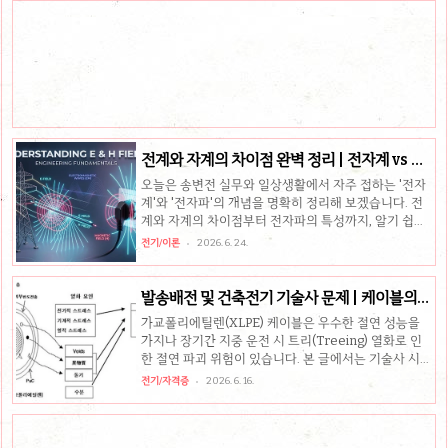
핵심 용어: 접속설비, 접속점, 연계점의 명확한 역할 구
분절차: 이용신청부터 접속제의 수락, 계약 체결을 거쳐
공사 및 이용까지의 흐름한계점 결정: 재산한계점은 고
객측 접속점, 연계점은 변전소 인출개폐장치 2차측으로
단일화 적용 대상 및 근거 법령전기사업법 제31조(전력
거래) 및 제32조(전력의 직접구매)의 규정에 따라 전력
시장에서 전력을 거래하기 위하여 한전의 송전용 전기
설비를 이용하거나 이용하..
전계와 자계의 차이점 완벽 정리 | 전자계 vs 전
자파
오늘은 송변전 실무와 일상생활에서 자주 접하는 '전자
계'와 '전자파'의 개념을 명확히 정리해 보겠습니다. 전
계와 자계의 차이점부터 전자파의 특성까지, 알기 쉽게
핵심만 요약해 드립니다.핵심 요약전계(Electric
전기/이론
2026. 6. 24.
Field): 전압에 의해 발생하며, 나무나 건물 등 도전 물체
에 의해 쉽게 차폐자계(Magnetic Field): 전류에 의해
발생하며, 대부분의 물체에 의해 쉽게 차폐되지 않는 특
발송배전 및 건축전기 기술사 문제 | 케이블의
징전자파(Electromagnetic Waves): 전계와 자계가
Treeing 열화, 96회
가교폴리에틸렌(XLPE) 케이블은 우수한 절연 성능을
직각 방향으로 상호작용하며 빛의 속도로 진행하는 파
가지나 장기간 지중 운전 시 트리(Treeing) 열화로 인
동전자계(ELF EMF): 송전선로 등에서 발생하는 60Hz
한 절연 파괴 위험이 있습니다. 본 글에서는 기술사 시험
의 극저주파 대역, 멀리 전파되지 않고 거리에 따라 급격
에 자주 출제되는 XLPE 케이블의 열화 원인과 종류를
히 감소 1. 전계(Electric Field)와 자계(Magnetic
전기/자격증
2026. 6. 16.
명확히 정리해 드립니다.핵심 요약절연 열화 특징: 외부
Field)의..
에서 징후를 발견하기 어려워 사전 예측 및 진단이 곤란
함열화 발생 원인: 전기적, 열적, 화학적, 기계적, 생물적