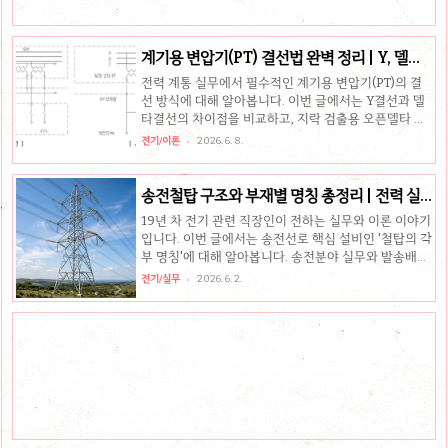
는 공간 확보가 어려울 수 있으므로, 고객 구내에 확보된
공간이 있을 경우 그 장소에 설치하는 것을 허용하고 있
습니다...
계기용 변압기(PT) 결선법 완벽 정리 | Y, 델타,
오픈델타, V결선 비교
전력 계통 실무에서 필수적인 계기용 변압기(PT)의 결
선 방식에 대해 알아봅니다. 이번 글에서는 Y결선과 델
타결선의 차이점을 비교하고, 지락 검출용 오픈델타 및
경제적인 V결선의 특징을 두 부분으로 나누어 알기 쉽
전기/이론
2026. 6. 8.
게 정리해 드립니다.핵심 요약Y결선: 선간전압 및 상전
압 동시 계측 가능, 실무에서 보호계전기용으로 표준 사
용됨델타(△)결선: 1, 2차 간 30° 위상차 발생 문제로 인
송전철탑 구조와 부재별 명칭 총정리 | 전력 실
해 계통 보호용으로는 거의 사용하지 않음오픈델타 결
무자를 위한 가이드
19년 차 전기 관련 직장인이 전하는 실무와 이론 이야기
선: 1선 완전지락 시 건전상 전압의 3배(영상전압)를 출
입니다. 이번 글에서는 송전선로 핵심 설비인 '철탑의 각
력하여 지락 사고 검출V결선: 매우 경제적이나 1차 측 B
부 명칭'에 대해 알아봅니다. 송전분야 실무와 발송배전
상 결상 시 60° 위상차가 발생하므로 각별한 주의 필요
기술사 등 자격증 시험을 준비하시는 분들께 철탑 세부
1. Y결선과 델타(△)결선계통 보호 및 계측을 위해 기본
전기/실무
2026. 6. 2.
구조 이해에 큰 도움이 될 것입니다.핵심 요약주주재
적으로 고려되는 두 결선 방식은 실무 적용 빈도에서..
(Main Post): 철탑의 주된 기둥 역할을 하는 가장 뼈대
가 되는 부재암(Arm) 부재: 암조재(Arm Tie)와 암주재
(Arm Post)로 구성되어 송전선을 단단히 지지복재: 사
재 및 수평재, 기초재(주각재, 앵커재, 주각연장재)를 총
칭하는 용어도면상 중요 식별 부재: ① 내측수평재, ②
내측수평보조재, ③ 사재용 수평보조재 1. 철탑 상부 및
암(Arm) 부재 명칭철탑의 상부는 가공지선을 지지하
고, 애자와 송전선을 매달기 위한 암(..