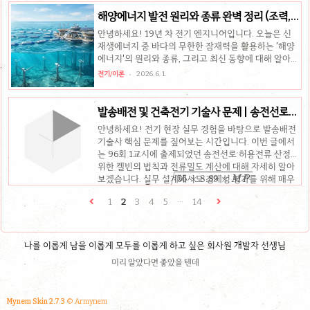
해양에너지 발전 원리와 종류 완벽 정리 (조력,
파력, 조류)
안녕하세요! 19년 차 전기 엔지니어입니다. 오늘은 신
재생에너지 중 바다의 무한한 잠재력을 활용하는 '해양
에너지'의 원리와 종류, 그리고 최신 동향에 대해 알아보
겠습니다. 조력, 파력, 조류, 온도차 발전의 핵심을 명확
전기/이론
2026. 6. 1.
하게 짚어드립니다. 실무나 기술사 공부에 꼭 필요한 개
념이니 유심히 살펴보시길 바랍니다.핵심 요약해양에너
지 정의: 조수, 파도, 해류, 온도차 등을 기계적 에너지로
발송배전 및 건축전기 기술사 문제 | 송전선로
1차 변환한 후 전기/열로 2차 변환하는 기술주요 발전
허용전류, 96회
안녕하세요! 전기 현장 실무 경험을 바탕으로 발송배전
방식: 조력(조석간만의 차), 파력(파랑에너지), 조류(해
기술사 핵심 문제를 짚어보는 시간입니다. 이번 글에서
수 유동), 온도차(표층수와 심층수 수온차)최근 동향: 시
는 96회 1교시에 출제되었던 송전선로 허용전류 산정을
화호 조력발전 등 대규모 상용화가 추진 중이나, 가혹한
위한 켈빈의 법칙과 전류밀도 계산에 대해 자세히 알아
해양 환경과 지역 주민의 반대 등 과제 상존 1. 해양에너
σ
=
55
×
8.89
×
M
P
N
보겠습니다. 실무 설계에서도 경제성 평가를 위해 매우
지란 무엇인가?해양에너지는 해양에서 발생하는 조..
중요한 개념이니 꼼꼼히 확인해 보세요!핵심 요약켈빈
1
2
3
4
5
···
14
의 법칙: 연간 전력손실 비용과 전선의 연간 이자 및 상
ACSR 전류밀도:
각비가 같아지는 굵기가 가장 경제적임경동선 전류밀
도:
σ
=
35
×
2.7
×
M
P
N
나를 이롭게 남을 이롭게 모두를 이롭게 하고 싶은 회사원 개발자 선생님
미리 알았다면 좋았을 텐데
핵심 포인트: 전선 가격(M)과 상각비(P)가 높고 전력 요
금(N)이 저렴할수..
전기/자격증
2026. 6. 1.
Mynem Skin 2.7.3
© Armynem