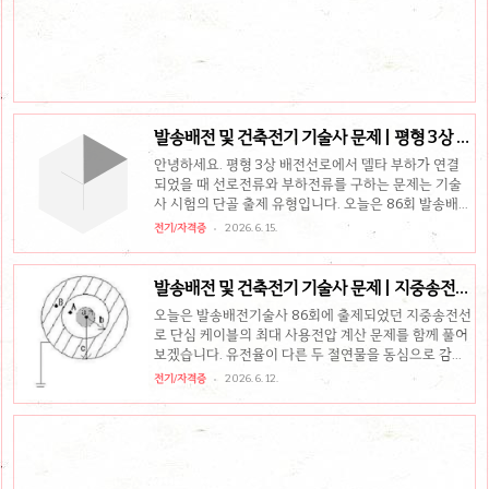
요인이 복합적으로 작용함Treeing 열화 종류: 전기 트
리(Electrical Tree) 및 수 트리(Water Tree)로 구분
기출문제 (96회 발송배전기술사 4교시 1번)가교폴리에
틸렌 케이블의 Treeing 열화의 원인과 Treeing 열화
의 종류에 대하여 설명하시오. 문제풀이과정1. 개요1)
XLPE 케이블은 ..
발송배전 및 건축전기 기술사 문제 | 평형 3상 배
전선로, 86회
안녕하세요. 평형 3상 배전선로에서 델타 부하가 연결
되었을 때 선로전류와 부하전류를 구하는 문제는 기술
사 시험의 단골 출제 유형입니다. 오늘은 86회 발송배전
및 건축전기 기술사 1교시에 출제된 회로이론 계산 문제
전기/자격증
2026. 6. 15.
를 함께 풀어보며 실전 감각을 익혀보겠습니다.핵심 요
Δ
Δ
약
-Y 임피던스 변환:
결선을 Y결선으로 등가 변환
1
/
3
할 때 임피던스 크기는
이 되며 위상은 변하지 않음
발송배전 및 건축전기 기술사 문제 | 지중송전선
선간전압과 상전압: Y결선 등가회로 해석 시 인가되는
로 단심 케이블 최대 사용전압
3
오늘은 발송배전기술사 86회에 출제되었던 지중송전선
상전압은 선간전압을
으로 나눈 값 적용선로전류와
Δ
로 단심 케이블의 최대 사용전압 계산 문제를 함께 풀어
상전류 위상차:
부하에 흐르는 상전류는 선로전류보
보겠습니다. 유전율이 다른 두 절연물을 동심으로 감았
1
/
3
30
∘
다 크기가
배이며, 위상은
앞섬 기출문제 (86
을 때의 전위경도와 최대 사용전압을 구하는 핵심 이론
전기/자격증
2026. 6. 12.
r
회 1교시 9번)평형 3상 배전선로가..
을 정리합니다.핵심 요약전위경도 공식: 중심에서
만
E
=
λ
2
π
ϵ
0
ϵ
s
r
큼 떨어진 점의 전위경도
[V/m]최대 스트
E
m
a
x
레스 지점: 케이블 내부의 최대 전위경도(
)는 항상
r
=
a
가장 안쪽 도체 표면(
)에서 발생함핵심 포인트:
ϵ
s
유전율(
)이 큰 유전체를 도체 내측에 배치할수록 전위